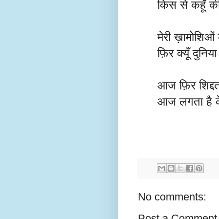
किस से कहूँ की
मेरी ख़ामोशिओं क
फ़िर क्यूँ दुनिय
आज फ़िर शिद्दत-
आज लगता है के ज़
No comments:
Post a Comment