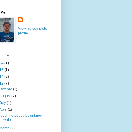
 Me
View my complete
profile
rchive
24
(1)
16
(1)
14
(2)
12
(7)
October
(1)
August
(2)
July
(1)
April
(1)
Touching poetry by unknown
writer.
March
(2)