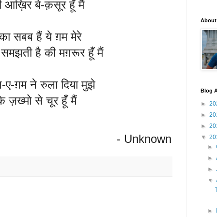
 आख़िर बे-क़सूर हूँ मैं
About
ा सबब हैं ये ग़म मेरे
ा समझती है की मग़रूर हूँ मैं
ए-ग़म ने रुला दिया मुझे
Blog A
ख्मो से चूर हूँ मैं
►
20
►
20
►
20
- Unknown
▼
20
►
►
►
▼
►